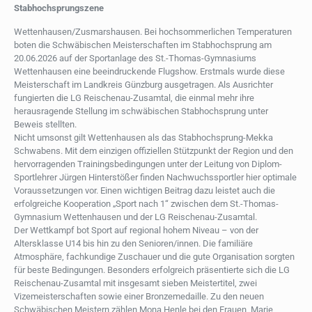
Stabhochsprungszene
Wettenhausen/Zusmarshausen. Bei hochsommerlichen Temperaturen
boten die Schwäbischen Meisterschaften im Stabhochsprung am
20.06.2026 auf der Sportanlage des St.-Thomas-Gymnasiums
Wettenhausen eine beeindruckende Flugshow. Erstmals wurde diese
Meisterschaft im Landkreis Günzburg ausgetragen. Als Ausrichter
fungierten die LG Reischenau-Zusamtal, die einmal mehr ihre
herausragende Stellung im schwäbischen Stabhochsprung unter
Beweis stellten.
Nicht umsonst gilt Wettenhausen als das Stabhochsprung-Mekka
Schwabens. Mit dem einzigen offiziellen Stützpunkt der Region und den
hervorragenden Trainingsbedingungen unter der Leitung von Diplom-
Sportlehrer Jürgen Hinterstößer finden Nachwuchssportler hier optimale
Voraussetzungen vor. Einen wichtigen Beitrag dazu leistet auch die
erfolgreiche Kooperation „Sport nach 1“ zwischen dem St.-Thomas-
Gymnasium Wettenhausen und der LG Reischenau-Zusamtal.
Der Wettkampf bot Sport auf regional hohem Niveau – von der
Altersklasse U14 bis hin zu den Senioren/innen. Die familiäre
Atmosphäre, fachkundige Zuschauer und die gute Organisation sorgten
für beste Bedingungen. Besonders erfolgreich präsentierte sich die LG
Reischenau-Zusamtal mit insgesamt sieben Meistertitel, zwei
Vizemeisterschaften sowie einer Bronzemedaille. Zu den neuen
Schwäbischen Meistern zählen Mona Henle bei den Frauen, Marie