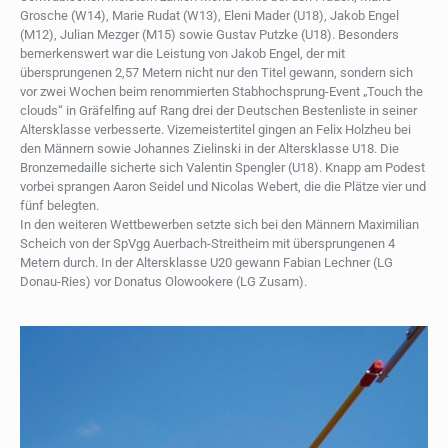
Grosche (W14), Marie Rudat (W13), Eleni Mader (U18), Jakob Engel
(M12), Julian Mezger (M15) sowie Gustav Putzke (U18). Besonders
bemerkenswert war die Leistung von Jakob Engel, der mit
übersprungenen 2,57 Metern nicht nur den Titel gewann, sondern sich
vor zwei Wochen beim renommierten Stabhochsprung-Event „Touch the
clouds“ in Gräfelfing auf Rang drei der Deutschen Bestenliste in seiner
Altersklasse verbesserte. Vizemeistertitel gingen an Felix Holzheu bei
den Männern sowie Johannes Zielinski in der Altersklasse U18. Die
Bronzemedaille sicherte sich Valentin Spengler (U18). Knapp am Podest
vorbei sprangen Aaron Seidel und Nicolas Webert, die die Plätze vier und
fünf belegten.
In den weiteren Wettbewerben setzte sich bei den Männern Maximilian
Scheich von der SpVgg Auerbach-Streitheim mit übersprungenen 4
Metern durch. In der Altersklasse U20 gewann Fabian Lechner (LG
Donau-Ries) vor Donatus Olowookere (LG Zusam).