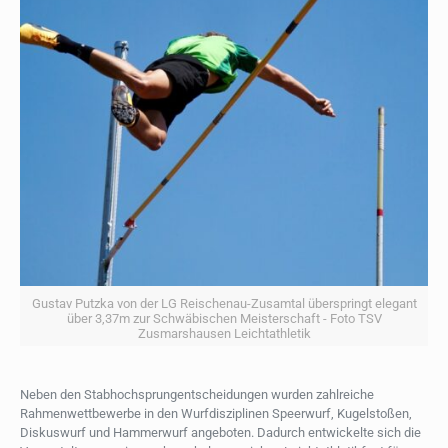
Gustav Putzka von der LG Reischenau-Zusamtal überspringt elegant
über 3,37m zur Schwäbischen Meisterschaft - Foto TSV
Zusmarshausen Leichtathletik
Neben den Stabhochsprungentscheidungen wurden zahlreiche
Rahmenwettbewerbe in den Wurfdisziplinen Speerwurf, Kugelstoßen,
Diskuswurf und Hammerwurf angeboten. Dadurch entwickelte sich die