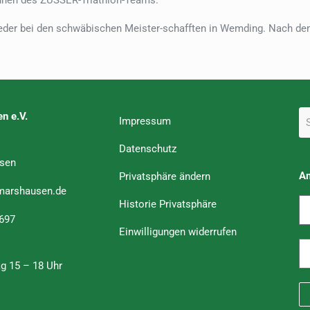
/innen des ZUSSER-Triathlon-Teams.
er bei den schwäbischen Meister-schafften in Wemding. Nach dem
n e.V.
Impressum
Datenschutz
sen
A
Privatsphäre ändern
marshausen.de
Historie Privatsphäre
 697
Einwilligungen widerrufen
ag 15 – 18 Uhr