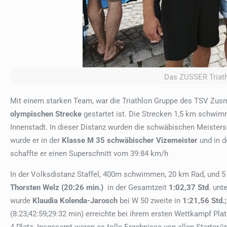
Das ZUSSER Triath
Mit einem starken Team, war die Triathlon Gruppe des TSV Zusm
olympischen Strecke
gestartet ist. Die Strecken 1,5 km schwi
Innenstadt. In dieser Distanz wurden die schwäbischen Meister
wurde er in der
Klasse M 35 schwäbischer Vizemeister
und in d
schaffte er einen Superschnitt vom 39:84 km/h
In der Volksdistanz Staffel, 400m schwimmen, 20 km Rad, und 5
Thorsten Welz (20:26 min.)
in der Gesamtzeit
1:02,37 Std
. unt
wurde
Klaudia Kolenda-Jarosch
bei W 50 zweite in
1:21,56 Std.;
(8:23;42:59;29:32 min) erreichte bei ihrem ersten Wettkampf Plat