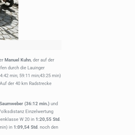
er
Manuel Kuhn
, der auf der
en durch die Lauinger
4:42 min; 59:11 min;43:25 min)
 Auf der 40 km Radstrecke
 Saumweber (36:12 min.)
und
 Volksdistanz Einzelwertung
uenklasse W 20 in
1:20,55 Std
.
min) in
1:09,54 Std
. noch den