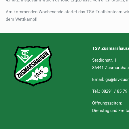
4.Platz. Insgesamt waren es tolle Ergebnisse von allen Starter
Am kommenden Wochenende startet das TSV-Triathlonteam wied
dem Wettkampf!
TSV Zusmarshause
Stadionstr. 1
86441 Zusmarshau
Email:
gs@tsv-zus
Tel.:
08291 / 85 79
Öffnungszeiten:
Dienstag und Freit