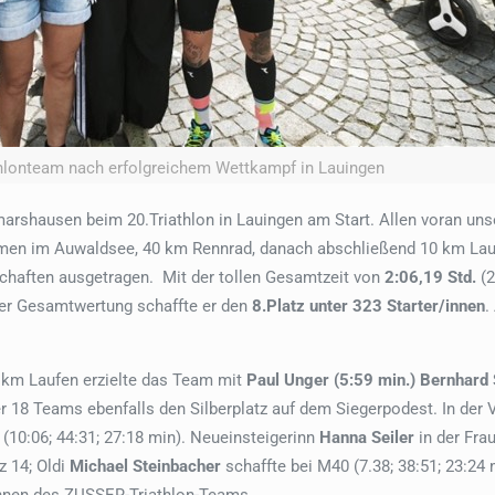
lonteam nach erfolgreichem Wettkampf in Lauingen
arshausen beim 20.Triathlon in Lauingen am Start. Allen voran uns
mmen im Auwaldsee, 40 km Rennrad, danach abschließend 10 km Lauf
schaften ausgetragen. Mit der tollen Gesamtzeit von
2:06,19 Std.
(2
er Gesamtwertung schaffte er den
8.Platz unter 323 Starter/innen
.
 km Laufen erzielte das Team mit
Paul Unger (5:59 min.)
Bernhard
er 18 Teams ebenfalls den Silberplatz auf dem Siegerpodest. In der
(10:06; 44:31; 27:18 min). Neueinsteigerinn
Hanna Seiler
in der Fra
z 14; Oldi
Michael Steinbacher
schaffte bei M40 (7.38; 38:51; 23:24 