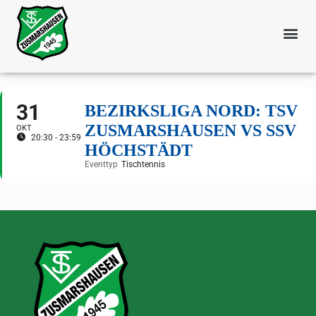
31
BEZIRKSLIGA NORD: TSV
ZUSMARSHAUSEN VS SSV
OKT
20:30 - 23:59
HÖCHSTÄDT
Eventtyp
Tischtennis