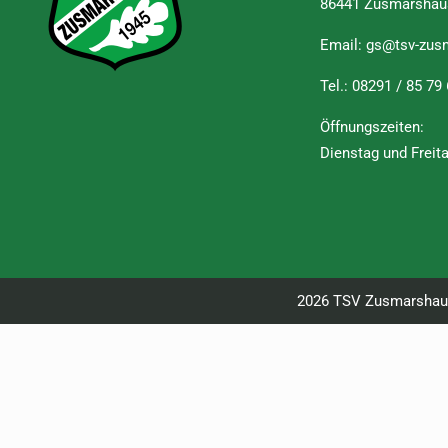
86441 Zusmarshau
Email:
gs@tsv-zus
Tel.:
08291 / 85 79
Öffnungszeiten:
Dienstag und Freit
2026 TSV Zusmarshause