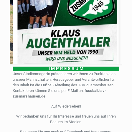
I M P R E S S U M
Unser Stadionmagazin präsentieren wir Ihnen zu Punktspielen
unserer Mannschaften. Herausgeber und Verantwortlicher für
den Inhalt ist die Fußball-Abteilung des TSV Zusmarshausen.
Kontaktieren können Sie uns per E-Mail an:
fussball.tsv-
23. Juli 2026
Keine Kommentare
zusmarshausen.de
21. 
Auf Wiedersehen!
Wir bedanken uns für Ihr Interesse und freuen uns auf Ihren
Besuch im Stadion.
Besuchen Sie uns auch auf Facebook und Instagramm.