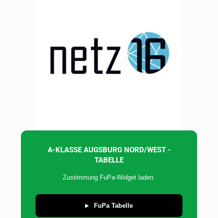
A-KLASSE AUGSBURG NORD/WEST -
TABELLE
Zustimmung FuPa-Widget laden.
FuPa Tabelle