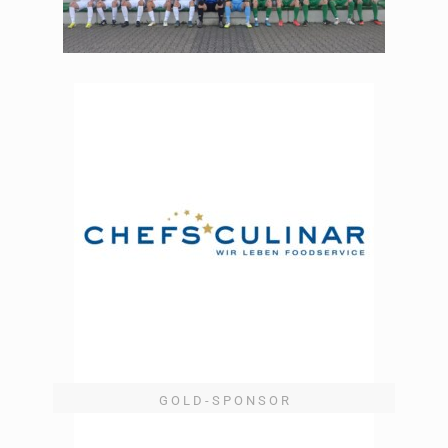
G O L D - S P O N S O R