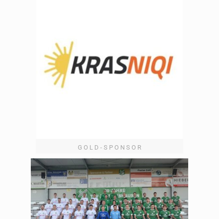
G O L D - S P O N S O R