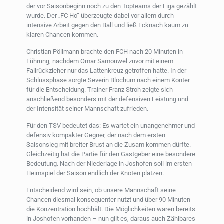
der vor Saisonbeginn noch zu den Topteams der Liga gezählt
wurde. Der „FC Ho“ überzeugte dabei vor allem durch
intensive Arbeit gegen den Ball und ließ Ecknach kaum zu
klaren Chancen kommen.
Christian Pöllmann brachte den FCH nach 20 Minuten in
Führung, nachdem Omar Samouwel zuvor mit einem
Fallrückzieher nur das Lattenkreuz getroffen hatte. In der
Schlussphase sorgte Severin Blochum nach einem Konter
für die Entscheidung. Trainer Franz Stroh zeigte sich
anschließend besonders mit der defensiven Leistung und
der Intensität seiner Mannschaft zufrieden.
Für den TSV bedeutet das: Es wartet ein unangenehmer und
defensiv kompakter Gegner, der nach dem ersten
Saisonsieg mit breiter Brust an die Zusam kommen dürfte.
Gleichzeitig hat die Partie für den Gastgeber eine besondere
Bedeutung. Nach der Niederlage in Joshofen soll im ersten
Heimspiel der Saison endlich der Knoten platzen.
Entscheidend wird sein, ob unsere Mannschaft seine
Chancen diesmal konsequenter nutzt und über 90 Minuten
die Konzentration hochhält. Die Möglichkeiten waren bereits
in Joshofen vorhanden – nun gilt es, daraus auch Zählbares