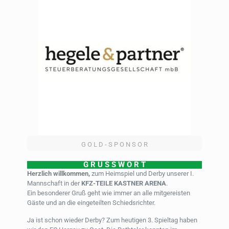
G O L D - S P O N S O R
G R U S S W O R T
Herzlich willkommen,
zum Heimspiel und Derby unserer I.
Mannschaft in der
KFZ-TEILE KASTNER ARENA
.
Ein besonderer Gruß geht wie immer an alle mitgereisten
Gäste und an die eingeteilten Schiedsrichter.
Ja ist schon wieder Derby? Zum heutigen 3. Spieltag haben