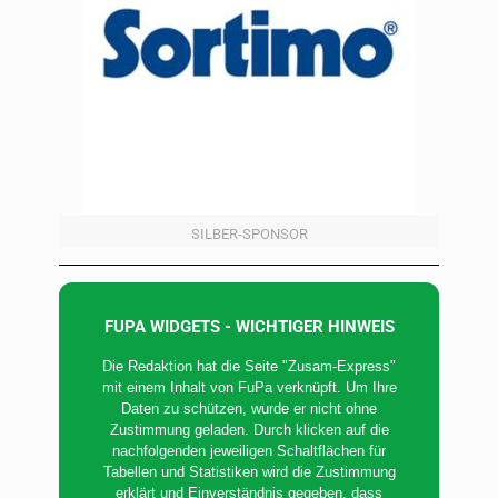
SILBER-SPONSOR
FUPA WIDGETS - WICHTIGER HINWEIS
Die Redaktion hat die Seite "Zusam-Express"
mit einem Inhalt von FuPa verknüpft. Um Ihre
Daten zu schützen, wurde er nicht ohne
Zustimmung geladen. Durch klicken auf die
nachfolgenden jeweiligen Schaltflächen für
Tabellen und Statistiken wird die Zustimmung
erklärt und Einverständnis gegeben, dass