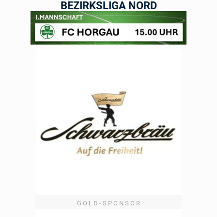
BEZIRKSLIGA NORD
G O L D - S P O N S O R