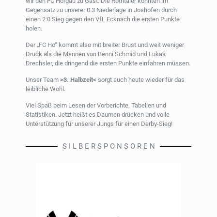
wir den FC Horgau zu Gast. Die Rothtaler konnten im
Gegensatz zu unserer 0:3 Niederlage in Joshofen durch
einen 2:0 Sieg gegen den VfL Ecknach die ersten Punkte
holen.
Der „FC Ho“ kommt also mit breiter Brust und weit weniger
Druck als die Mannen von Benni Schmid und Lukas
Drechsler, die dringend die ersten Punkte einfahren müssen.
Unser Team
>3. Halbzeit<
sorgt auch heute wieder für das
leibliche Wohl.
Viel Spaß beim Lesen der Vorberichte, Tabellen und
Statistiken. Jetzt heißt es Daumen drücken und volle
Unterstützung für unserer Jungs für einen Derby-Sieg!
S I L B E R S P O N S O R E N